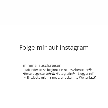
Folge mir auf Instagram
minimalistisch.reisen
~ Mit jeder Reise beginnt ein neues Abenteuer🌍~
•Reise-begeisterte👣🌄
•Fotografin🏞️
•Bloggerin☄️
>> Entdecke mit mir neue, unbekannte Welten!🌊🌌