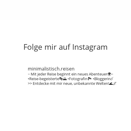
Folge mir auf Instagram
minimalistisch.reisen
~ Mit jeder Reise beginnt ein neues Abenteuer🌍~
•Reise-begeisterte👣🌄
•Fotografin🏞️
•Bloggerin☄️
>> Entdecke mit mir neue, unbekannte Welten!🌊🌌