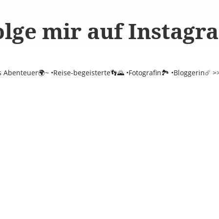
olge mir auf Instagr
es Abenteuer🌍~
•Reise-begeisterte👣🌄
•Fotografin🏞️
•Bloggerin☄️
>>