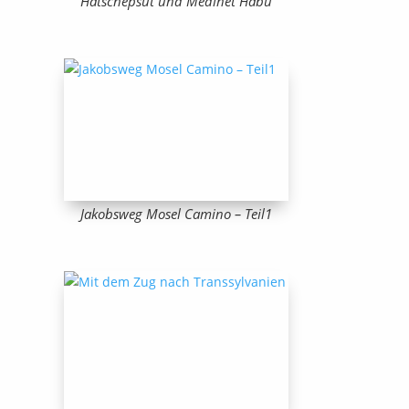
Hatschepsut und Medinet Habu
Jakobsweg Mosel Camino – Teil1