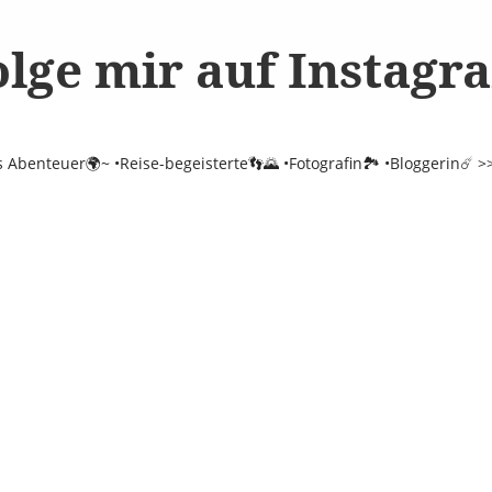
olge mir auf Instagr
es Abenteuer🌍~
•Reise-begeisterte👣🌄
•Fotografin🏞️
•Bloggerin☄️
>>