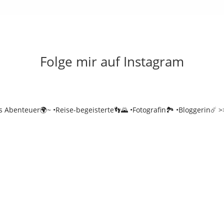
Folge mir auf Instagram
es Abenteuer🌍~
•Reise-begeisterte👣🌄
•Fotografin🏞️
•Bloggerin☄️
>>