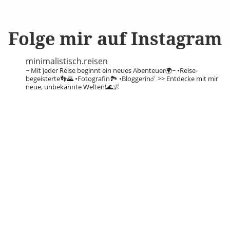
Folge mir auf Instagram
minimalistisch.reisen
~ Mit jeder Reise beginnt ein neues Abenteuer🌍~
•Reise-
begeisterte👣🌄
•Fotografin🏞️
•Bloggerin☄️
>> Entdecke mit mir
neue, unbekannte Welten!🌊🌌