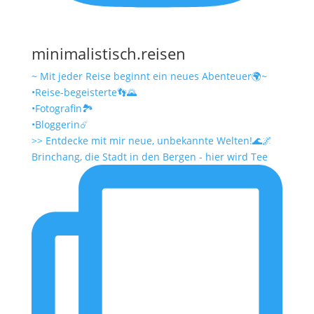
minimalistisch.reisen
~ Mit jeder Reise beginnt ein neues Abenteuer🌍~
•Reise-begeisterte👣🌄
•Fotografin🏞️
•Bloggerin☄️
>> Entdecke mit mir neue, unbekannte Welten!🌊🌌
Brinchang, die Stadt in den Bergen - hier wird Tee