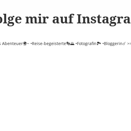
olge mir auf Instagr
es Abenteuer🌍~
•Reise-begeisterte👣🌄
•Fotografin🏞️
•Bloggerin☄️
>>