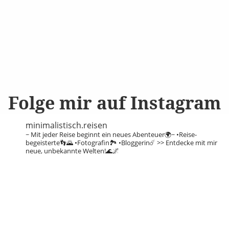
Folge mir auf Instagram
minimalistisch.reisen
~ Mit jeder Reise beginnt ein neues Abenteuer🌍~
•Reise-
begeisterte👣🌄
•Fotografin🏞️
•Bloggerin☄️
>> Entdecke mit mir
neue, unbekannte Welten!🌊🌌