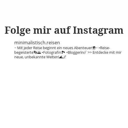
Folge mir auf Instagram
minimalistisch.reisen
~ Mit jeder Reise beginnt ein neues Abenteuer🌍~
•Reise-
begeisterte👣🌄
•Fotografin🏞️
•Bloggerin☄️
>> Entdecke mit mir
neue, unbekannte Welten!🌊🌌