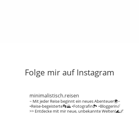
Folge mir auf Instagram
minimalistisch.reisen
~ Mit jeder Reise beginnt ein neues Abenteuer🌍~
•Reise-begeisterte👣🌄
•Fotografin🏞️
•Bloggerin☄️
>> Entdecke mit mir neue, unbekannte Welten!🌊🌌