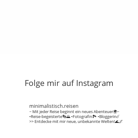
Folge mir auf Instagram
minimalistisch.reisen
~ Mit jeder Reise beginnt ein neues Abenteuer🌍~
•Reise-begeisterte👣🌄
•Fotografin🏞️
•Bloggerin☄️
>> Entdecke mit mir neue, unbekannte Welten!🌊🌌