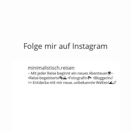
Folge mir auf Instagram
minimalistisch.reisen
~ Mit jeder Reise beginnt ein neues Abenteuer🌍~
•Reise-begeisterte👣🌄
•Fotografin🏞️
•Bloggerin☄️
>> Entdecke mit mir neue, unbekannte Welten!🌊🌌