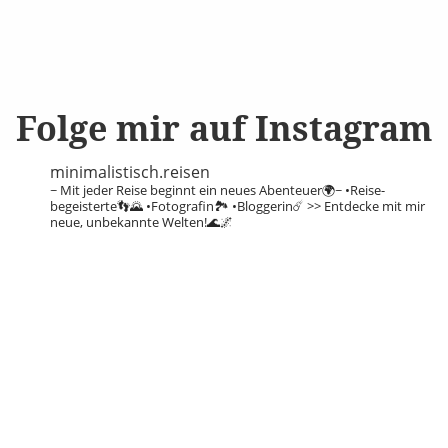
Folge mir auf Instagram
minimalistisch.reisen
~ Mit jeder Reise beginnt ein neues Abenteuer🌍~
•Reise-
begeisterte👣🌄
•Fotografin🏞️
•Bloggerin☄️
>> Entdecke mit mir
neue, unbekannte Welten!🌊🌌