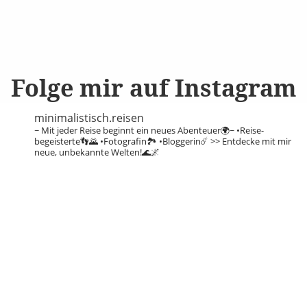
Folge mir auf Instagram
minimalistisch.reisen
~ Mit jeder Reise beginnt ein neues Abenteuer🌍~
•Reise-
begeisterte👣🌄
•Fotografin🏞️
•Bloggerin☄️
>> Entdecke mit mir
neue, unbekannte Welten!🌊🌌