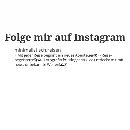
Folge mir auf Instagram
minimalistisch.reisen
~ Mit jeder Reise beginnt ein neues Abenteuer🌍~
•Reise-
begeisterte👣🌄
•Fotografin🏞️
•Bloggerin☄️
>> Entdecke mit mir
neue, unbekannte Welten!🌊🌌