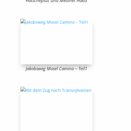
Hatschepsut und Medinet Habu
Jakobsweg Mosel Camino – Teil1