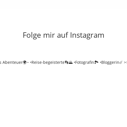
Folge mir auf Instagram
es Abenteuer🌍~
•Reise-begeisterte👣🌄
•Fotografin🏞️
•Bloggerin☄️
>>