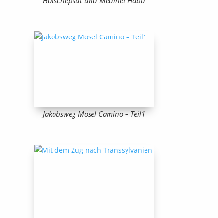
Hatschepsut und Medinet Habu
Jakobsweg Mosel Camino – Teil1