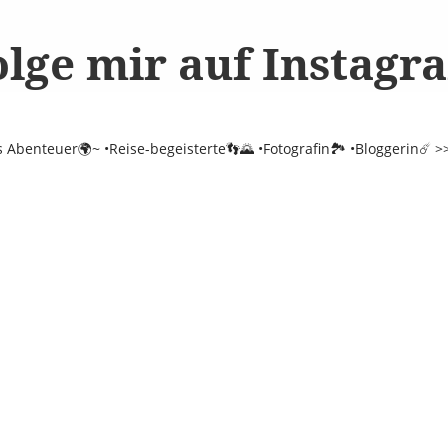
olge mir auf Instagr
es Abenteuer🌍~
•Reise-begeisterte👣🌄
•Fotografin🏞️
•Bloggerin☄️
>>