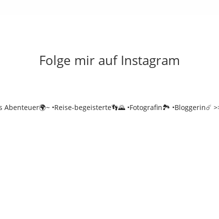
Folge mir auf Instagram
es Abenteuer🌍~
•Reise-begeisterte👣🌄
•Fotografin🏞️
•Bloggerin☄️
>>