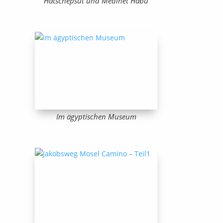
Hatschepsut und Medinet Habu
Im ägyptischen Museum