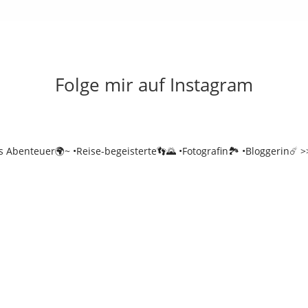
Folge mir auf Instagram
es Abenteuer🌍~
•Reise-begeisterte👣🌄
•Fotografin🏞️
•Bloggerin☄️
>>