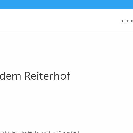
minima
 dem Reiterhof
Erforderliche Felder sind mit
*
markiert