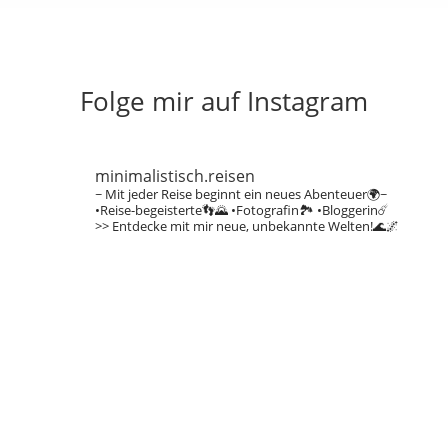
Folge mir auf Instagram
minimalistisch.reisen
~ Mit jeder Reise beginnt ein neues Abenteuer🌍~
•Reise-begeisterte👣🌄
•Fotografin🏞️
•Bloggerin☄️
>> Entdecke mit mir neue, unbekannte Welten!🌊🌌