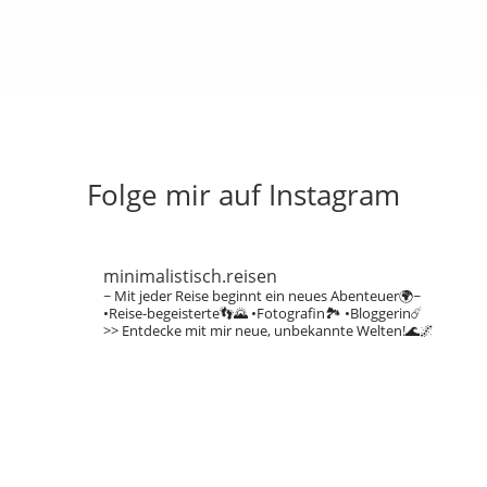
Folge mir auf Instagram
minimalistisch.reisen
~ Mit jeder Reise beginnt ein neues Abenteuer🌍~
•Reise-begeisterte👣🌄
•Fotografin🏞️
•Bloggerin☄️
>> Entdecke mit mir neue, unbekannte Welten!🌊🌌