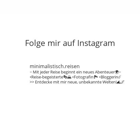
Folge mir auf Instagram
minimalistisch.reisen
~ Mit jeder Reise beginnt ein neues Abenteuer🌍~
•Reise-begeisterte👣🌄
•Fotografin🏞️
•Bloggerin☄️
>> Entdecke mit mir neue, unbekannte Welten!🌊🌌