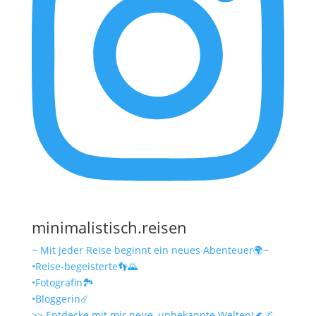
minimalistisch.reisen
~ Mit jeder Reise beginnt ein neues Abenteuer🌍~
•Reise-begeisterte👣🌄
•Fotografin🏞️
•Bloggerin☄️
>> Entdecke mit mir neue, unbekannte Welten!🌊🌌