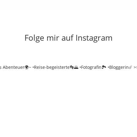
Folge mir auf Instagram
es Abenteuer🌍~
•Reise-begeisterte👣🌄
•Fotografin🏞️
•Bloggerin☄️
>>