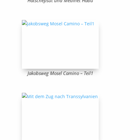
Hatschepsut und Medinet Habu
Jakobsweg Mosel Camino – Teil1