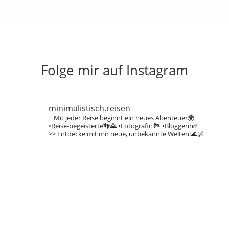
Folge mir auf Instagram
minimalistisch.reisen
~ Mit jeder Reise beginnt ein neues Abenteuer🌍~
•Reise-begeisterte👣🌄
•Fotografin🏞️
•Bloggerin☄️
>> Entdecke mit mir neue, unbekannte Welten!🌊🌌