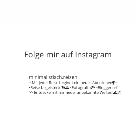
Folge mir auf Instagram
minimalistisch.reisen
~ Mit jeder Reise beginnt ein neues Abenteuer🌍~
•Reise-begeisterte👣🌄
•Fotografin🏞️
•Bloggerin☄️
>> Entdecke mit mir neue, unbekannte Welten!🌊🌌