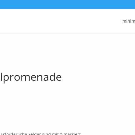
minima
ilpromenade
Erforderliche Felder sind mit
*
markiert