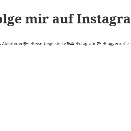
olge mir auf Instagr
es Abenteuer🌍~
•Reise-begeisterte👣🌄
•Fotografin🏞️
•Bloggerin☄️
>>