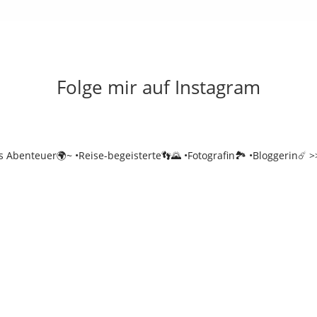
Folge mir auf Instagram
es Abenteuer🌍~
•Reise-begeisterte👣🌄
•Fotografin🏞️
•Bloggerin☄️
>>