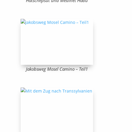
Hatschepsut und Medinet Habu
Jakobsweg Mosel Camino – Teil1