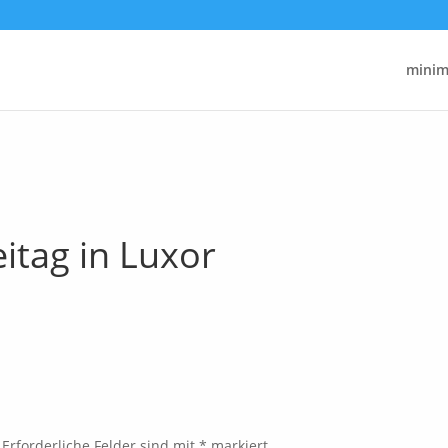
minima
eitag in Luxor
Erforderliche Felder sind mit
*
markiert