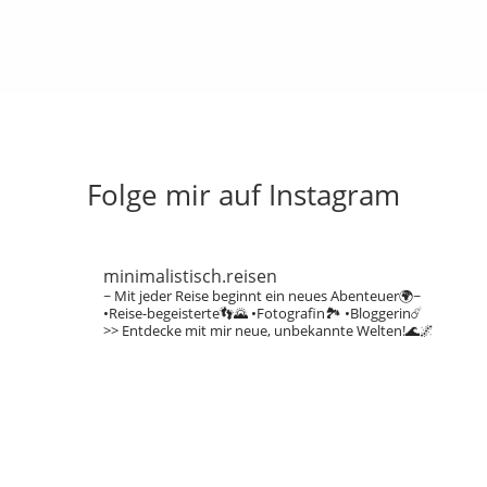
Folge mir auf Instagram
minimalistisch.reisen
~ Mit jeder Reise beginnt ein neues Abenteuer🌍~
•Reise-begeisterte👣🌄
•Fotografin🏞️
•Bloggerin☄️
>> Entdecke mit mir neue, unbekannte Welten!🌊🌌