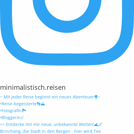
minimalistisch.reisen
~ Mit jeder Reise beginnt ein neues Abenteuer🌍~
•Reise-begeisterte👣🌄
•Fotografin🏞️
•Bloggerin☄️
>> Entdecke mit mir neue, unbekannte Welten!🌊🌌
Brinchang, die Stadt in den Bergen - hier wird Tee