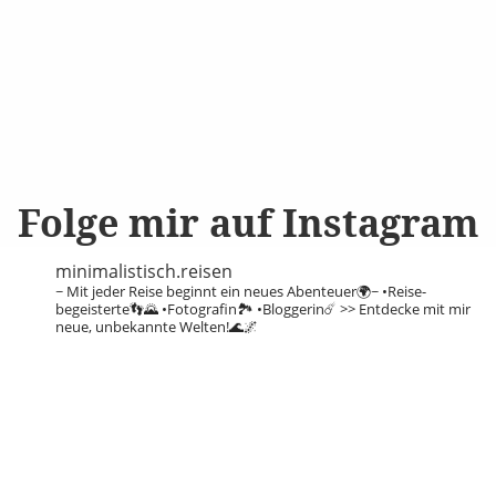
Folge mir auf Instagram
minimalistisch.reisen
~ Mit jeder Reise beginnt ein neues Abenteuer🌍~
•Reise-
begeisterte👣🌄
•Fotografin🏞️
•Bloggerin☄️
>> Entdecke mit mir
neue, unbekannte Welten!🌊🌌