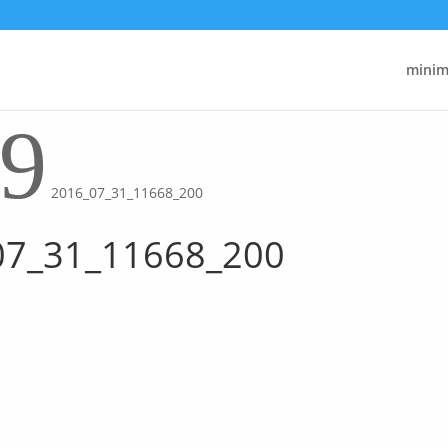
minima
9
2016_07_31_11668_200
07_31_11668_200