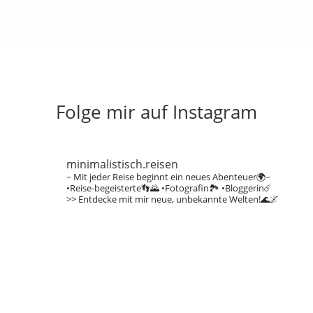
Folge mir auf Instagram
minimalistisch.reisen
~ Mit jeder Reise beginnt ein neues Abenteuer🌍~
•Reise-begeisterte👣🌄
•Fotografin🏞️
•Bloggerin☄️
>> Entdecke mit mir neue, unbekannte Welten!🌊🌌