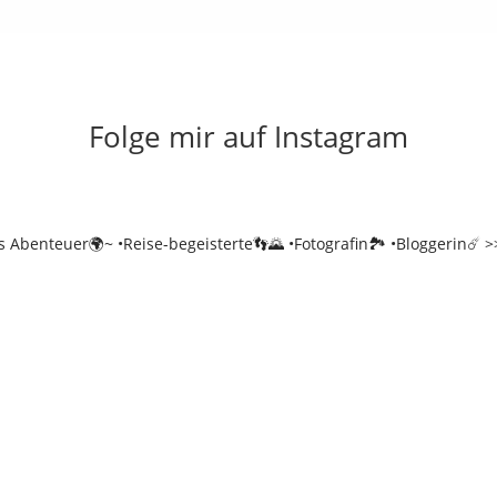
Folge mir auf Instagram
es Abenteuer🌍~
•Reise-begeisterte👣🌄
•Fotografin🏞️
•Bloggerin☄️
>>