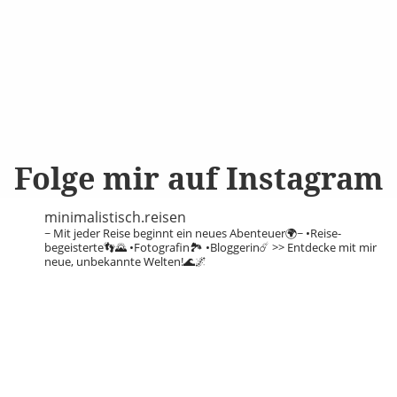
Folge mir auf Instagram
minimalistisch.reisen
~ Mit jeder Reise beginnt ein neues Abenteuer🌍~
•Reise-
begeisterte👣🌄
•Fotografin🏞️
•Bloggerin☄️
>> Entdecke mit mir
neue, unbekannte Welten!🌊🌌