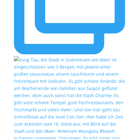
In Saigon unterwegs, Chinatown. Es gibt soviel ung