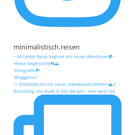
minimalistisch.reisen
~ Mit jeder Reise beginnt ein neues Abenteuer🌍~
•Reise-begeisterte👣🌄
•Fotografin🏞️
•Bloggerin☄️
>> Entdecke mit mir neue, unbekannte Welten!🌊🌌
Brinchang, die Stadt in den Bergen - hier wird Tee