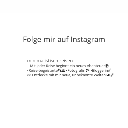
Folge mir auf Instagram
minimalistisch.reisen
~ Mit jeder Reise beginnt ein neues Abenteuer🌍~
•Reise-begeisterte👣🌄
•Fotografin🏞️
•Bloggerin☄️
>> Entdecke mit mir neue, unbekannte Welten!🌊🌌