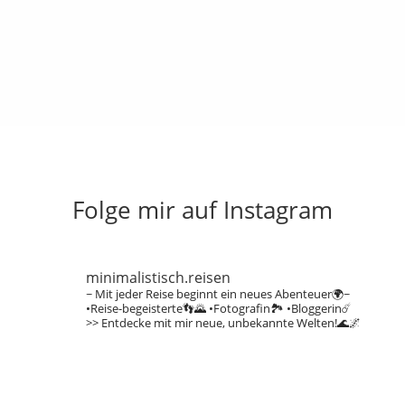
Folge mir auf Instagram
minimalistisch.reisen
~ Mit jeder Reise beginnt ein neues Abenteuer🌍~
•Reise-begeisterte👣🌄
•Fotografin🏞️
•Bloggerin☄️
>> Entdecke mit mir neue, unbekannte Welten!🌊🌌