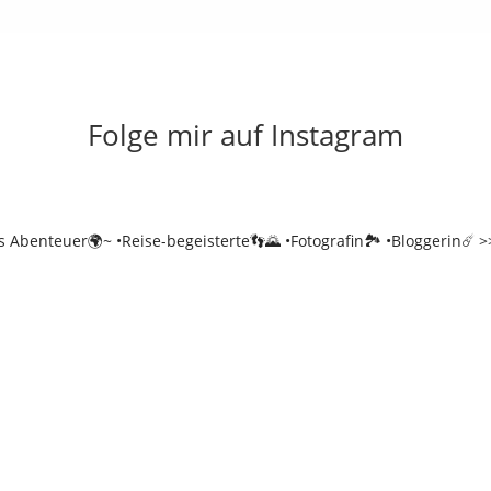
Folge mir auf Instagram
es Abenteuer🌍~
•Reise-begeisterte👣🌄
•Fotografin🏞️
•Bloggerin☄️
>>