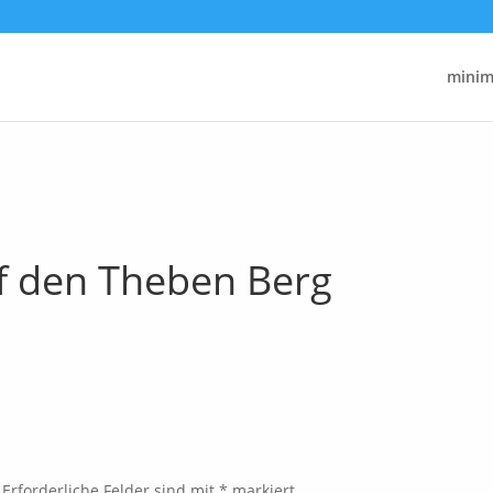
minima
uf den Theben Berg
Erforderliche Felder sind mit
*
markiert