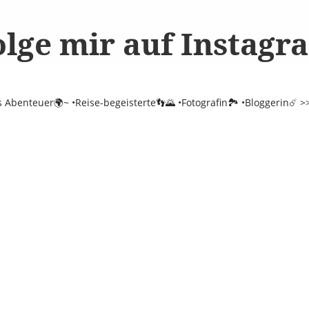
olge mir auf Instagr
es Abenteuer🌍~
•Reise-begeisterte👣🌄
•Fotografin🏞️
•Bloggerin☄️
>>