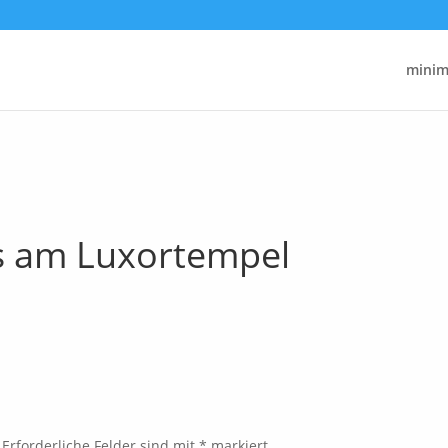
minima
 am Luxortempel
Erforderliche Felder sind mit
*
markiert