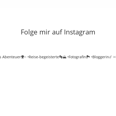
Folge mir auf Instagram
es Abenteuer🌍~
•Reise-begeisterte👣🌄
•Fotografin🏞️
•Bloggerin☄️
>>