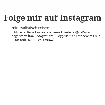
Folge mir auf Instagram
minimalistisch.reisen
~ Mit jeder Reise beginnt ein neues Abenteuer🌍~
•Reise-
begeisterte👣🌄
•Fotografin🏞️
•Bloggerin☄️
>> Entdecke mit mir
neue, unbekannte Welten!🌊🌌