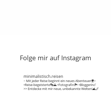
Folge mir auf Instagram
minimalistisch.reisen
~ Mit jeder Reise beginnt ein neues Abenteuer🌍~
•Reise-begeisterte👣🌄
•Fotografin🏞️
•Bloggerin☄️
>> Entdecke mit mir neue, unbekannte Welten!🌊🌌