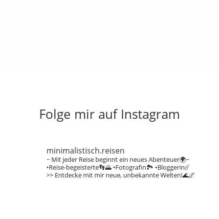
Folge mir auf Instagram
minimalistisch.reisen
~ Mit jeder Reise beginnt ein neues Abenteuer🌍~
•Reise-begeisterte👣🌄
•Fotografin🏞️
•Bloggerin☄️
>> Entdecke mit mir neue, unbekannte Welten!🌊🌌