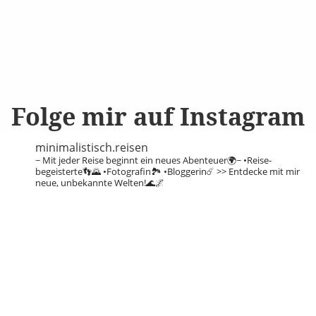
Folge mir auf Instagram
minimalistisch.reisen
~ Mit jeder Reise beginnt ein neues Abenteuer🌍~
•Reise-
begeisterte👣🌄
•Fotografin🏞️
•Bloggerin☄️
>> Entdecke mit mir
neue, unbekannte Welten!🌊🌌