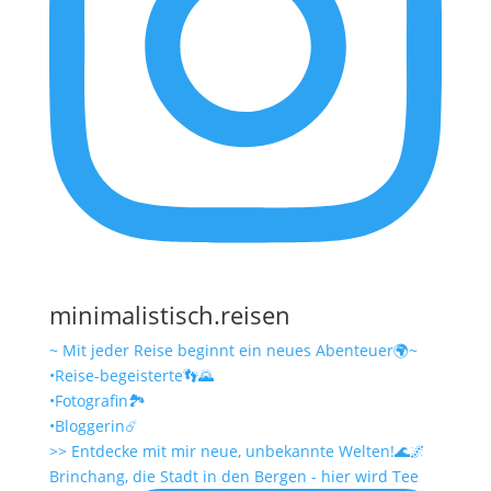
minimalistisch.reisen
~ Mit jeder Reise beginnt ein neues Abenteuer🌍~
•Reise-begeisterte👣🌄
•Fotografin🏞️
•Bloggerin☄️
>> Entdecke mit mir neue, unbekannte Welten!🌊🌌
Brinchang, die Stadt in den Bergen - hier wird Tee