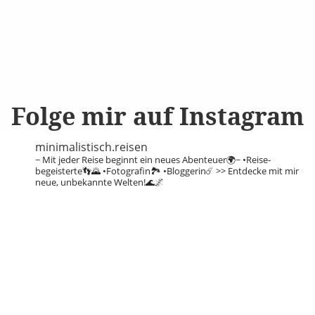
Folge mir auf Instagram
minimalistisch.reisen
~ Mit jeder Reise beginnt ein neues Abenteuer🌍~
•Reise-
begeisterte👣🌄
•Fotografin🏞️
•Bloggerin☄️
>> Entdecke mit mir
neue, unbekannte Welten!🌊🌌