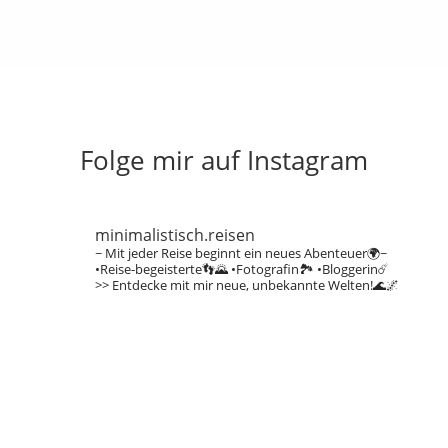
Folge mir auf Instagram
minimalistisch.reisen
~ Mit jeder Reise beginnt ein neues Abenteuer🌍~
•Reise-begeisterte👣🌄
•Fotografin🏞️
•Bloggerin☄️
>> Entdecke mit mir neue, unbekannte Welten!🌊🌌