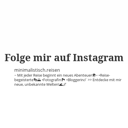
Folge mir auf Instagram
minimalistisch.reisen
~ Mit jeder Reise beginnt ein neues Abenteuer🌍~
•Reise-
begeisterte👣🌄
•Fotografin🏞️
•Bloggerin☄️
>> Entdecke mit mir
neue, unbekannte Welten!🌊🌌